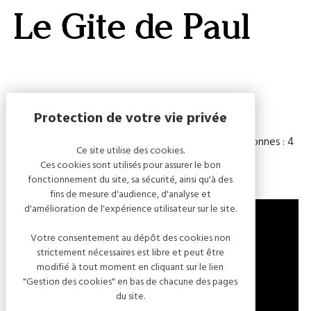
GALERI
Le Gite de Paul
AFFIC
OU
MASQ
LA
CARTE
Capacité
Chambre(s) : 2
Nombre de personnes : 4
Ce site utilise des cookies.
Ces cookies sont utilisés pour assurer le bon
fonctionnement du site, sa sécurité, ainsi qu'à des
fins de mesure d'audience, d'analyse et
d'amélioration de l'expérience utilisateur sur le site.
Votre consentement au dépôt des cookies non
strictement nécessaires est libre et peut être
3 PLACE GERMINY
modifié à tout moment en cliquant sur le lien
10340 LES RICEYS
"Gestion des cookies" en bas de chacune des pages
FRANCE
du site.