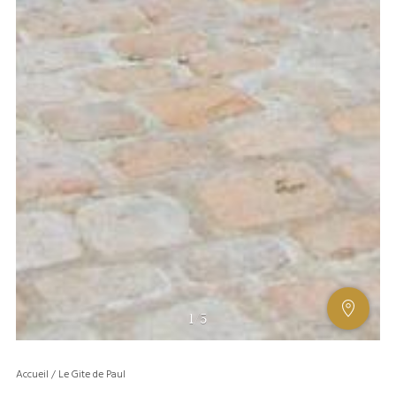
AFFIC
1
/
5
OU
MASQ
Accueil
/
Le Gite de Paul
LA