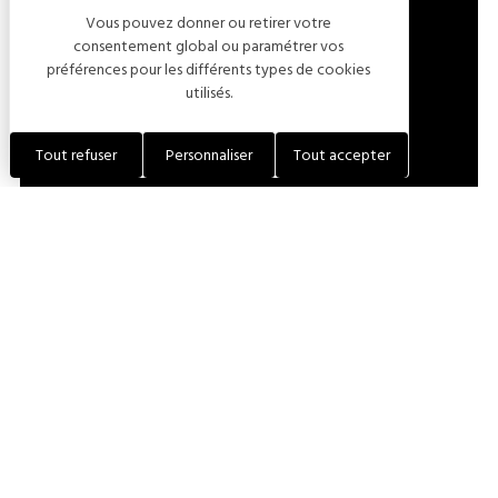
Vous pouvez donner ou retirer votre
LOCALISER L'ÉTABLISSEMENT
consentement global ou paramétrer vos
préférences pour les différents types de cookies
utilisés.
+33 (0)3 25 81 83 05
Tout refuser
Personnaliser
Tout accepter