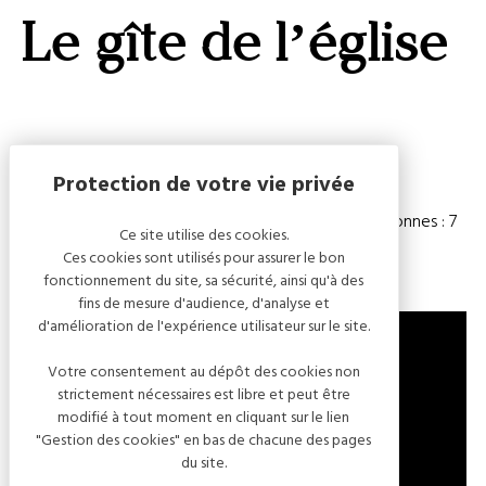
GALERI
Le gîte de l’église
AFFIC
OU
MASQ
LA
CARTE
Capacité
Chambre(s) : 3
Nombre de personnes : 7
Ce site utilise des cookies.
Ces cookies sont utilisés pour assurer le bon
fonctionnement du site, sa sécurité, ainsi qu'à des
fins de mesure d'audience, d'analyse et
d'amélioration de l'expérience utilisateur sur le site.
Votre consentement au dépôt des cookies non
strictement nécessaires est libre et peut être
1 RUE DU PUITS MAUGER
modifié à tout moment en cliquant sur le lien
10110 LANDREVILLE
"Gestion des cookies" en bas de chacune des pages
FRANCE
du site.