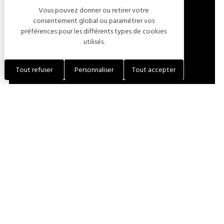
Vous pouvez donner ou retirer votre
LOCALISER L'ÉTABLISSEMENT
consentement global ou paramétrer vos
préférences pour les différents types de cookies
utilisés.
+33 (0)6 75 00 98 52
Tout refuser
Personnaliser
Tout accepter