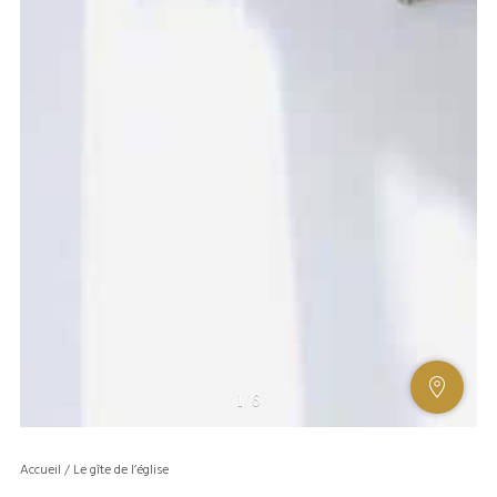
AFFIC
1
/
6
OU
MASQ
Accueil
/
Le gîte de l’église
LA