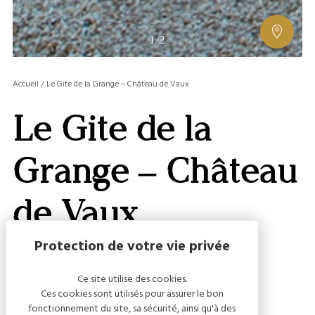
AFFIC
1
/
2
OU
MASQ
Accueil
/
Le Gite de la Grange – Château de Vaux
LA
GALERI
Le Gite de la
AFFIC
OU
MASQ
Grange – Château
LA
CARTE
de Vaux
Ce site utilise des cookies.
Capacité
Ces cookies sont utilisés pour assurer le bon
fonctionnement du site, sa sécurité, ainsi qu'à des