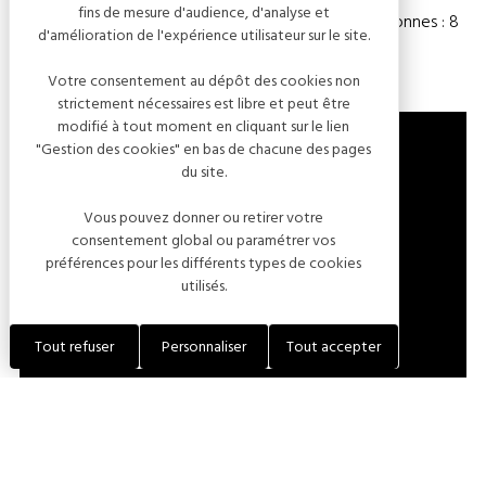
fins de mesure d'audience, d'analyse et
Chambre(s) : 4
Nombre de personnes : 8
d'amélioration de l'expérience utilisateur sur le site.
Votre consentement au dépôt des cookies non
strictement nécessaires est libre et peut être
modifié à tout moment en cliquant sur le lien
"Gestion des cookies" en bas de chacune des pages
du site.
ROUTE DE VOUGREY
Vous pouvez donner ou retirer votre
10260 FOUCHÈRES
consentement global ou paramétrer vos
FRANCE
préférences pour les différents types de cookies
utilisés.
LOCALISER L'ÉTABLISSEMENT
Tout refuser
Personnaliser
Tout accepter
+33 (0)3 25 40 17 47
+33 (0)6 33 33 57 94