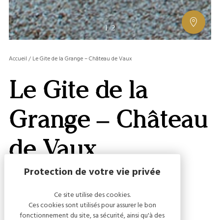
AFFIC
1
/
2
OU
MASQ
Accueil
/
Le Gite de la Grange – Château de Vaux
LA
GALERI
Le Gite de la
AFFIC
OU
MASQ
Grange – Château
LA
CARTE
de Vaux
Ce site utilise des cookies.
Capacité
Ces cookies sont utilisés pour assurer le bon
fonctionnement du site, sa sécurité, ainsi qu'à des