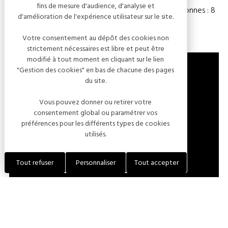
fins de mesure d'audience, d'analyse et
Chambre(s) : 4
Nombre de personnes : 8
d'amélioration de l'expérience utilisateur sur le site.
Votre consentement au dépôt des cookies non
strictement nécessaires est libre et peut être
modifié à tout moment en cliquant sur le lien
"Gestion des cookies" en bas de chacune des pages
du site.
ROUTE DE VOUGREY
Vous pouvez donner ou retirer votre
10260 FOUCHÈRES
consentement global ou paramétrer vos
FRANCE
préférences pour les différents types de cookies
utilisés.
LOCALISER L'ÉTABLISSEMENT
Tout refuser
Personnaliser
Tout accepter
+33 (0)3 25 40 17 47
+33 (0)6 33 33 57 94