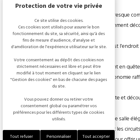
Situé au cœur de la Côte des Bar, dans la pittoresque c
Ce site utilise des cookies.
accueille dans l'une de ses 16 chambres élégamment déc
Ces cookies sont utilisés pour assurer le bon
fonctionnement du site, sa sécurité, ainsi qu'à des
fins de mesure d'audience, d'analyse et
Niché au milieu des vignobles champenois, c'est l'endroit 
d'amélioration de l'expérience utilisateur sur le site.
région.
Votre consentement au dépôt des cookies non
Que vous soyez amateur de vins ou simplement en quête d
strictement nécessaires est libre et peut être
modifié à tout moment en cliquant sur le lien
expérience authentique, mêlant confort, gastronomie raffi
"Gestion des cookies" en bas de chacune des pages
du site.
Découvrez l'art de vivre champenois, où détente et décou
Vous pouvez donner ou retirer votre
consentement global ou paramétrer vos
préférences pour les différents types de cookies
Notre restaurant, doté de 40 couverts dans une salle élé
utilisés.
raffinée qui met à l'honneur les produits frais et les circ
Tout refuser
Personnaliser
Tout accepter
authentiques de la région, préparé avec soin pour offri