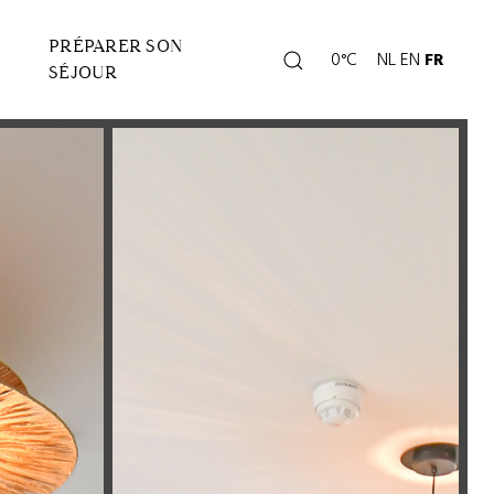
PRÉPARER SON
Rechercher
0°C
NL
EN
FR
Page
SÉJOUR
météo