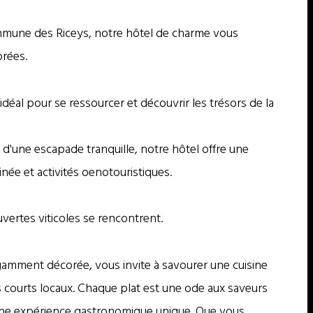
ommune des Riceys, notre hôtel de charme vous
orées.
idéal pour se ressourcer et découvrir les trésors de la
'une escapade tranquille, notre hôtel offre une
née et activités oenotouristiques.
vertes viticoles se rencontrent.
gamment décorée, vous invite à savourer une cuisine
uits courts locaux. Chaque plat est une ode aux saveurs
r une expérience gastronomique unique. Que vous