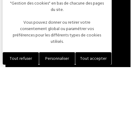
"Gestion des cookies" en bas de chacune des pages
FRANCE
du site.
LOCALISER L'ÉTABLISSEMENT
Vous pouvez donner ou retirer votre
consentement global ou paramétrer vos
préférences pour les différents types de cookies
+33 (0)3 25 29 17 94
utilisés.
CONTACTER
Tout refuser
Personnaliser
Tout accepter