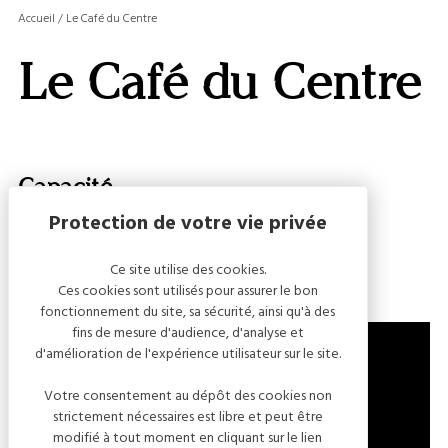
MASQ
Accueil
/
Le Café du Centre
LA
GALERI
Le Café du Centre
AFFIC
OU
MASQ
LA
CARTE
Capacité
Nombre de personnes : 35
Ce site utilise des cookies.
Ces cookies sont utilisés pour assurer le bon
fonctionnement du site, sa sécurité, ainsi qu'à des
fins de mesure d'audience, d'analyse et
d'amélioration de l'expérience utilisateur sur le site.
Votre consentement au dépôt des cookies non
43 RUE DU GÉNÉRAL DE GAULLE
strictement nécessaires est libre et peut être
10340 LES RICEYS
modifié à tout moment en cliquant sur le lien