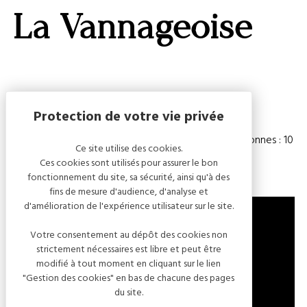
GALERI
La Vannageoise
AFFIC
OU
MASQ
LA
CARTE
Capacité
Chambre(s) : 6
Nombre de personnes : 10
Ce site utilise des cookies.
Ces cookies sont utilisés pour assurer le bon
fonctionnement du site, sa sécurité, ainsi qu'à des
fins de mesure d'audience, d'analyse et
d'amélioration de l'expérience utilisateur sur le site.
Votre consentement au dépôt des cookies non
strictement nécessaires est libre et peut être
HAMEAU LE VANNAGE
modifié à tout moment en cliquant sur le lien
10340 LES RICEYS
"Gestion des cookies" en bas de chacune des pages
FRANCE
du site.