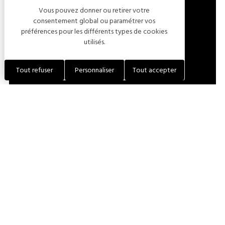
Vous pouvez donner ou retirer votre
LOCALISER L'ÉTABLISSEMENT
consentement global ou paramétrer vos
préférences pour les différents types de cookies
utilisés.
+33 (0)3 80 81 63 27
Tout refuser
Personnaliser
Tout accepter