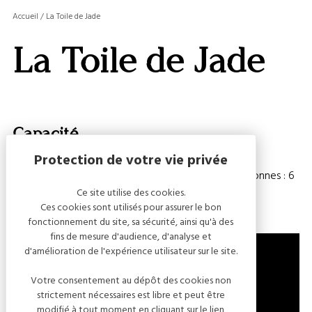
MASQ
Accueil
/
La Toile de Jade
LA
GALERI
La Toile de Jade
AFFIC
OU
MASQ
LA
CARTE
Capacité
Chambre(s) : 3
Nombre de personnes : 6
Ce site utilise des cookies.
Ces cookies sont utilisés pour assurer le bon
fonctionnement du site, sa sécurité, ainsi qu'à des
fins de mesure d'audience, d'analyse et
d'amélioration de l'expérience utilisateur sur le site.
Votre consentement au dépôt des cookies non
3 RUE DE RENNEPONT
strictement nécessaires est libre et peut être
10310 LONGCHAMP-SUR-AUJON
modifié à tout moment en cliquant sur le lien