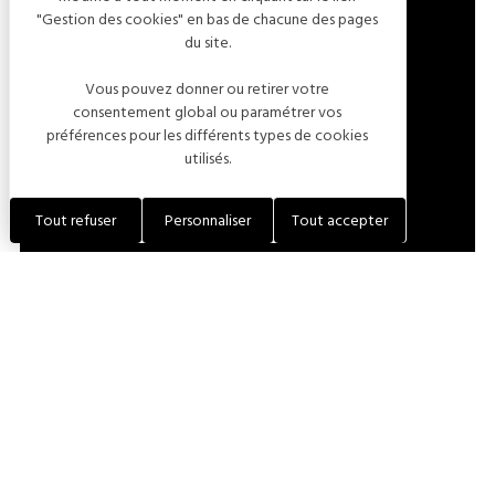
"Gestion des cookies" en bas de chacune des pages
FRANCE
du site.
Vous pouvez donner ou retirer votre
LOCALISER L'ÉTABLISSEMENT
consentement global ou paramétrer vos
préférences pour les différents types de cookies
utilisés.
+33 (0)3 25 92 77 88
Tout refuser
Personnaliser
Tout accepter
+33 (0)7 78 31 06 98