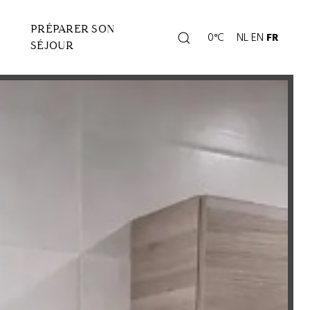
PRÉPARER SON
Rechercher
0°C
NL
EN
FR
Page
SÉJOUR
météo