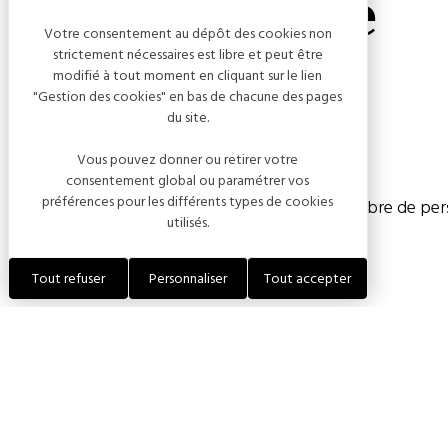
La Renardiere
Votre consentement au dépôt des cookies non
strictement nécessaires est libre et peut être
modifié à tout moment en cliquant sur le lien
"Gestion des cookies" en bas de chacune des pages
du site.
Capacité
Vous pouvez donner ou retirer votre
consentement global ou paramétrer vos
préférences pour les différents types de cookies
Chambre(s) : 2
Nombre de pers
utilisés.
Tout refuser
Personnaliser
Tout accepter