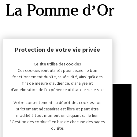
GALERI
La Pomme d’Or
AFFIC
OU
MASQ
LA
CARTE
Capacité
Chambre(s) : 13
Ce site utilise des cookies.
Ces cookies sont utilisés pour assurer le bon
fonctionnement du site, sa sécurité, ainsi qu'à des
fins de mesure d'audience, d'analyse et
d'amélioration de l'expérience utilisateur sur le site.
Votre consentement au dépôt des cookies non
79 FAUBOURG DE BELFORT
strictement nécessaires est libre et peut être
modifié à tout moment en cliquant sur le lien
10200 BAR-SUR-AUBE
"Gestion des cookies" en bas de chacune des pages
FRANCE
du site.