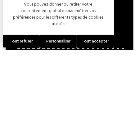
Vous pouvez donner ou retirer votre
LOCALISER L'ÉTABLISSEMENT
consentement global ou paramétrer vos
préférences pour les différents types de cookies
utilisés.
+33 (0)3 25 27 09 93
Tout refuser
Personnaliser
Tout accepter