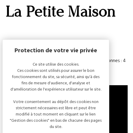
GALERI
La Petite Maison
AFFIC
OU
MASQ
LA
CARTE
Capacité
Chambre(s) : 1
Nombre de personnes : 4
Ce site utilise des cookies.
Ces cookies sont utilisés pour assurer le bon
fonctionnement du site, sa sécurité, ainsi qu'à des
fins de mesure d'audience, d'analyse et
d'amélioration de l'expérience utilisateur sur le site.
Votre consentement au dépôt des cookies non
strictement nécessaires est libre et peut être
55 GRANDE RUE DE LA RÉSISTANCE
modifié à tout moment en cliquant sur le lien
10110 BAR-SUR-SEINE
"Gestion des cookies" en bas de chacune des pages
FRANCE
du site.