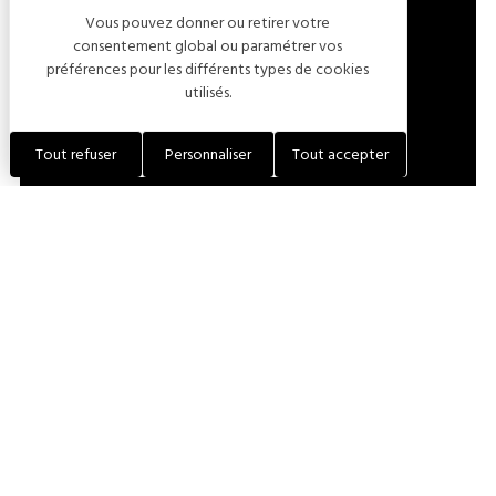
Vous pouvez donner ou retirer votre
LOCALISER L'ÉTABLISSEMENT
consentement global ou paramétrer vos
préférences pour les différents types de cookies
utilisés.
+33 (0)6 03 60 60 33
Tout refuser
Personnaliser
Tout accepter