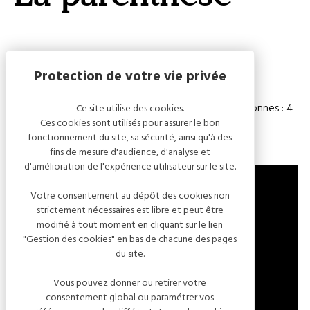
OU
MASQ
LA
CARTE
Capacité
Chambre(s) : 1
Nombre de personnes : 4
Ce site utilise des cookies.
Ces cookies sont utilisés pour assurer le bon
fonctionnement du site, sa sécurité, ainsi qu'à des
fins de mesure d'audience, d'analyse et
d'amélioration de l'expérience utilisateur sur le site.
Votre consentement au dépôt des cookies non
strictement nécessaires est libre et peut être
ROUTE DE LÉVIGNY
modifié à tout moment en cliquant sur le lien
"Gestion des cookies" en bas de chacune des pages
10200 ARSONVAL
du site.
FRANCE
Vous pouvez donner ou retirer votre
consentement global ou paramétrer vos
LOCALISER L'ÉTABLISSEMENT