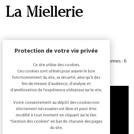
GALERI
La Miellerie
AFFIC
OU
MASQ
LA
CARTE
Capacité
Chambre(s) : 3
Nombre de personnes : 6
Ce site utilise des cookies.
Ces cookies sont utilisés pour assurer le bon
fonctionnement du site, sa sécurité, ainsi qu'à des
fins de mesure d'audience, d'analyse et
d'amélioration de l'expérience utilisateur sur le site.
Votre consentement au dépôt des cookies non
strictement nécessaires est libre et peut être
2 RUE DE LA VERRERIE
modifié à tout moment en cliquant sur le lien
10200 BLIGNY
"Gestion des cookies" en bas de chacune des pages
FRANCE
du site.