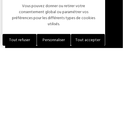
Vous pouvez donner ou retirer votre
LOCALISER L'ÉTABLISSEMENT
consentement global ou paramétrer vos
préférences pour les différents types de cookies
utilisés.
+33 (0)3 25 81 83 05
Tout refuser
Personnaliser
Tout accepter