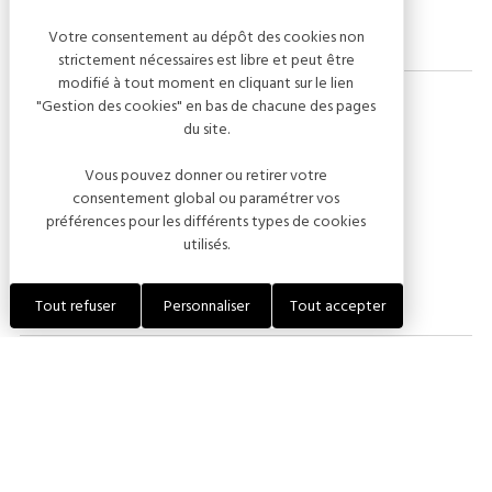
Votre consentement au dépôt des cookies non
strictement nécessaires est libre et peut être
modifié à tout moment en cliquant sur le lien
"Gestion des cookies" en bas de chacune des pages
du site.
Capacité
Vous pouvez donner ou retirer votre
consentement global ou paramétrer vos
Nombre de personnes :
préférences pour les différents types de cookies
utilisés.
200
Tout refuser
Personnaliser
Tout accepter
Modes de paiement
Carte bancaire
Espèces