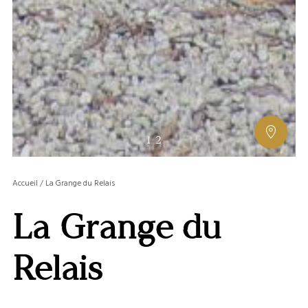
AFFIC
1
/
2
OU
MASQ
Accueil
/
La Grange du Relais
LA
GALERI
La Grange du
AFFIC
OU
MASQ
Relais
LA
CARTE