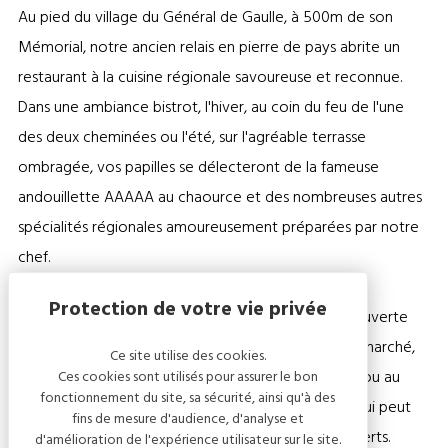
Au pied du village du Général de Gaulle, à 500m de son
Mémorial, notre ancien relais en pierre de pays abrite un
restaurant à la cuisine régionale savoureuse et reconnue.
Dans une ambiance bistrot, l'hiver, au coin du feu de l'une
des deux cheminées ou l'été, sur l'agréable terrasse
ombragée, vos papilles se délecteront de la fameuse
andouillette AAAAA au chaource et des nombreuses autres
spécialités régionales amoureusement préparées par notre
chef.
La carte s'adapte aux saisons et propose une découverte
authentique du terroir champenois. Une cuisine du marché,
Ce site utilise des cookies.
traditionnelle et gourmande à apprécier à la carte ou au
Ces cookies sont utilisés pour assurer le bon
fonctionnement du site, sa sécurité, ainsi qu'à des
menu, dans un cadre chaleureux chargé d'histoire qui peut
fins de mesure d'audience, d'analyse et
accueillir groupes et autocaristes, jusqu'à 200 couverts.
d'amélioration de l'expérience utilisateur sur le site.