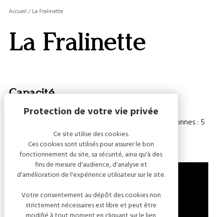
MASQ
Accueil
/
La Fralinette
LA
GALERI
La Fralinette
AFFIC
OU
MASQ
LA
CARTE
Capacité
Chambre(s) : 10
Nombre de personnes : 5
Ce site utilise des cookies.
Ces cookies sont utilisés pour assurer le bon
fonctionnement du site, sa sécurité, ainsi qu'à des
fins de mesure d'audience, d'analyse et
d'amélioration de l'expérience utilisateur sur le site.
Votre consentement au dépôt des cookies non
8 ROUTE DE LA FORÊT
strictement nécessaires est libre et peut être
10110 FRALIGNES
modifié à tout moment en cliquant sur le lien