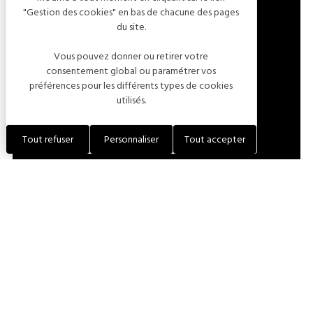
"Gestion des cookies" en bas de chacune des pages
FRANCE
du site.
Vous pouvez donner ou retirer votre
LOCALISER L'ÉTABLISSEMENT
consentement global ou paramétrer vos
préférences pour les différents types de cookies
utilisés.
+33 (0)3 25 29 00 91
Tout refuser
Personnaliser
Tout accepter
+33 (0)6 82 80 46 69