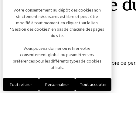
La Compagnie du
Votre consentement au dépôt des cookies non
strictement nécessaires est libre et peut être
modifié à tout moment en cliquant sur le lien
"Gestion des cookies" en bas de chacune des pages
du site.
Capacité
Vous pouvez donner ou retirer votre
consentement global ou paramétrer vos
préférences pour les différents types de cookies
Chambre(s) : 3
Nombre de pers
utilisés.
Tout refuser
Personnaliser
Tout accepter