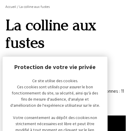
MASQ
Accueil
/
La colline aux fustes
LA
GALERI
La colline aux
AFFIC
OU
MASQ
fustes
LA
CARTE
Capacité
Ce site utilise des cookies.
Ces cookies sont utilisés pour assurer le bon
Chambre(s) : 3
Nombre de personnes : 11
fonctionnement du site, sa sécurité, ainsi qu'à des
fins de mesure d'audience, d'analyse et
d'amélioration de l'expérience utilisateur sur le site.
Votre consentement au dépôt des cookies non
strictement nécessaires est libre et peut être
modifié à tout moment en cliquant sur le lien