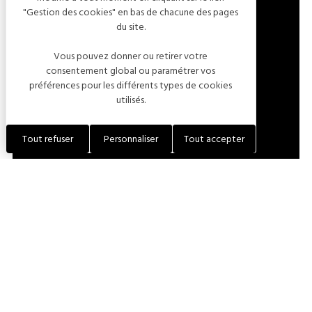
"Gestion des cookies" en bas de chacune des pages
5 ROUTE DE SPOY
du site.
10200 MEURVILLE
Vous pouvez donner ou retirer votre
FRANCE
consentement global ou paramétrer vos
préférences pour les différents types de cookies
utilisés.
LOCALISER L'ÉTABLISSEMENT
Tout refuser
Personnaliser
Tout accepter
+33 (0)3 25 27 40 56