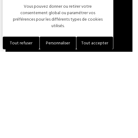
Vous pouvez donner ou retirer votre
LOCALISER L'ÉTABLISSEMENT
consentement global ou paramétrer vos
préférences pour les différents types de cookies
utilisés.
+33 (0)6 10 69 27 18
Tout refuser
Personnaliser
Tout accepter