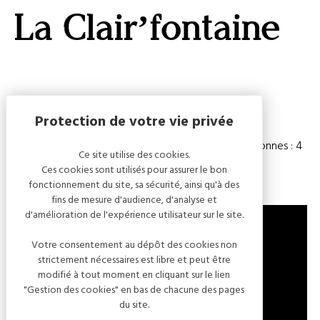
GALERI
La Clair’fontaine
AFFIC
OU
MASQ
LA
CARTE
Capacité
Chambre(s) : 2
Nombre de personnes : 4
Ce site utilise des cookies.
Ces cookies sont utilisés pour assurer le bon
fonctionnement du site, sa sécurité, ainsi qu'à des
fins de mesure d'audience, d'analyse et
d'amélioration de l'expérience utilisateur sur le site.
Votre consentement au dépôt des cookies non
strictement nécessaires est libre et peut être
1 RUE DE LA FORET
modifié à tout moment en cliquant sur le lien
10310 VILLE-SOUS-LA-FERTÉ
"Gestion des cookies" en bas de chacune des pages
FRANCE
du site.