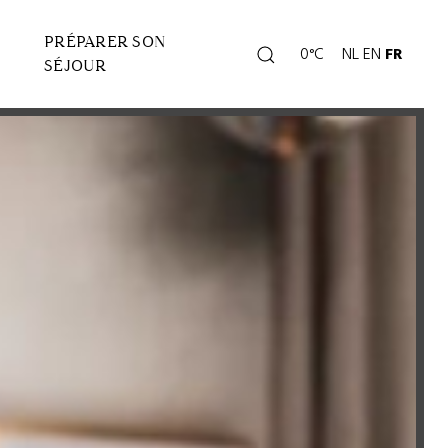
PRÉPARER SON
Rechercher
0°C
NL
EN
FR
Page
SÉJOUR
météo