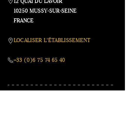
OU
12 QUAI DU LAVOIR
MASQ
10250 MUSSY-SUR-SEINE
LA
FRANCE
CARTE
LOCALISER L'ÉTABLISSEMENT
+33 (0)6 75 74 65 40