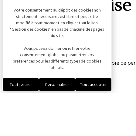
La champenoise
Votre consentement au dépôt des cookies non
strictement nécessaires est libre et peut être
modifié à tout moment en cliquant sur le lien
"Gestion des cookies" en bas de chacune des pages
du site.
Capacité
Vous pouvez donner ou retirer votre
consentement global ou paramétrer vos
préférences pour les différents types de cookies
Chambre(s) : 4
Nombre de pers
utilisés.
Tout refuser
Personnaliser
Tout accepter