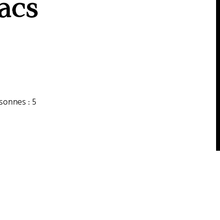
lacs
onnes : 5