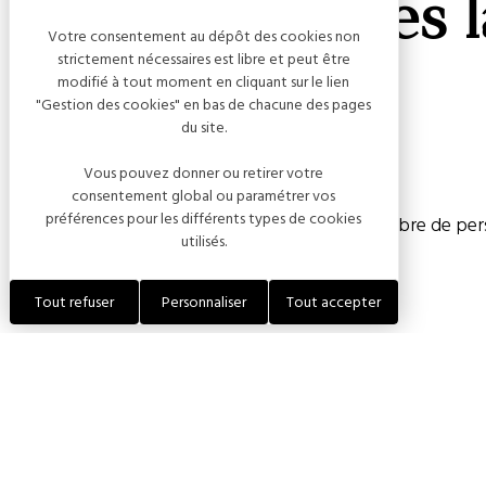
La Cabriole des 
Votre consentement au dépôt des cookies non
strictement nécessaires est libre et peut être
modifié à tout moment en cliquant sur le lien
"Gestion des cookies" en bas de chacune des pages
du site.
Capacité
Vous pouvez donner ou retirer votre
consentement global ou paramétrer vos
préférences pour les différents types de cookies
Chambre(s) : 3
Nombre de pers
utilisés.
Tout refuser
Personnaliser
Tout accepter