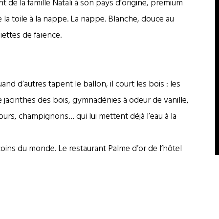
nt de la famille Natali à son pays d’origine, premium
de la toile à la nappe. La nappe. Blanche, douce au
iettes de faïence.
d d’autres tapent le ballon, il court les bois : les
ouve jacinthes des bois, gymnadénies à odeur de vanille,
urs, champignons… qui lui mettent déjà l’eau à la
coins du monde. Le restaurant Palme d’or de l’hôtel
rk, la fameuse Mamounia de Marrakech, la Thaïlande,
ndent sa palette culinaire aux saveurs les plus
ombey, il décroche à 27 ans sa première étoile au