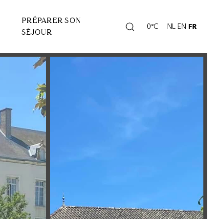
PRÉPARER SON
Rechercher
0°C
NL
EN
FR
Page
SÉJOUR
météo