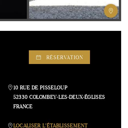
AFFIC
OU
MASQ
LA
GALERI
AFFIC
OU
RÉSERVATION
MASQ
LA
CARTE
10 RUE DE PISSELOUP
52330 COLOMBEY-LES-DEUX-ÉGLISES
FRANCE
LOCALISER L'ÉTABLISSEMENT