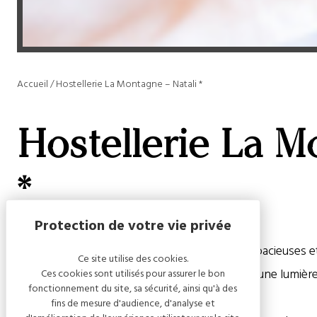
Accueil
/
Hostellerie La Montagne – Natali *
Hostellerie La M
*
L’Hostellerie comporte trois salles à manger spacieuses et 
Ce site utilise des cookies.
travers les grandes baies ouvertes sur le parc une lumi
Ces cookies sont utilisés pour assurer le bon
fonctionnement du site, sa sécurité, ainsi qu'à des
Toscane…
fins de mesure d'audience, d'analyse et