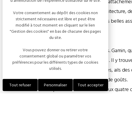
d'amélioration de l'expérience utilisateur sur le site.
Pourquoi cette région d’Italie ? Pour rappeler l’attacheme
incontesté de l’art de vivre, du paysage à l’architecture, 
Votre consentement au dépôt des cookies non
strictement nécessaires est libre et peut être
toucher, sobre et mettant bien en évidence les belles ass
modifié à tout moment en cliquant sur le lien
"Gestion des cookies" en bas de chacune des pages
du site.
Chef Natali
Son CV est plein d’herbes et saveurs sauvages. Gamin, quan
Vous pouvez donner ou retirer votre
consentement global ou paramétrer vos
Dhuits, l’Etoile, le Plachet, Blinfey, la Chapelle,… Il y tr
préférences pour les différents types de cookies
utilisés.
sceaux de salomon odorant, asperges sauvages, ails des o
bouche. Sa vocation est née, celle de conteur de goûts.
Tout refuser
Personnaliser
Tout accepter
Son CV est aussi rempli de belles rencontres aux quatre 
Martinez à Cannes, le restaurant Daniel Boulud à New-Yo
le Vietnam, la Chine, le Sultanat d’Oman, les Maldives éte
subtiles. En 2002, un an seulement après son retour à Col
Michelin : une gageure.