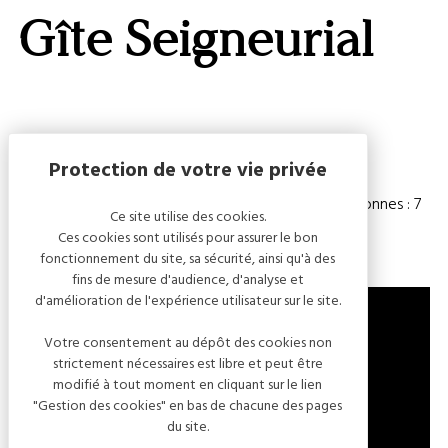
GALERI
Gîte Seigneurial
AFFIC
OU
MASQ
LA
CARTE
Capacité
Chambre(s) : 3
Nombre de personnes : 7
Ce site utilise des cookies.
Ces cookies sont utilisés pour assurer le bon
fonctionnement du site, sa sécurité, ainsi qu'à des
fins de mesure d'audience, d'analyse et
d'amélioration de l'expérience utilisateur sur le site.
Votre consentement au dépôt des cookies non
strictement nécessaires est libre et peut être
13 RUE GASTON CHEQ
modifié à tout moment en cliquant sur le lien
10340 LES RICEYS
"Gestion des cookies" en bas de chacune des pages
FRANCE
du site.