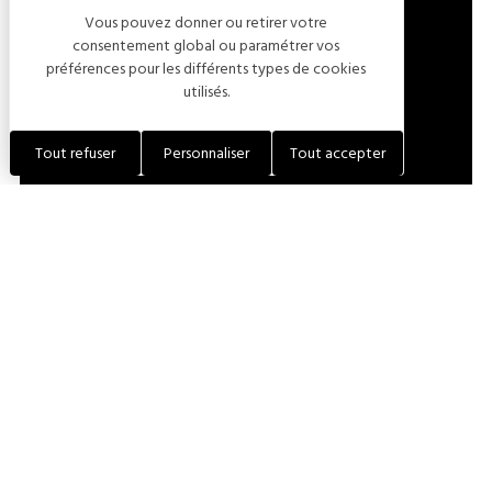
Vous pouvez donner ou retirer votre
LOCALISER L'ÉTABLISSEMENT
consentement global ou paramétrer vos
préférences pour les différents types de cookies
utilisés.
+33 (0)7 82 18 12 48
Tout refuser
Personnaliser
Tout accepter