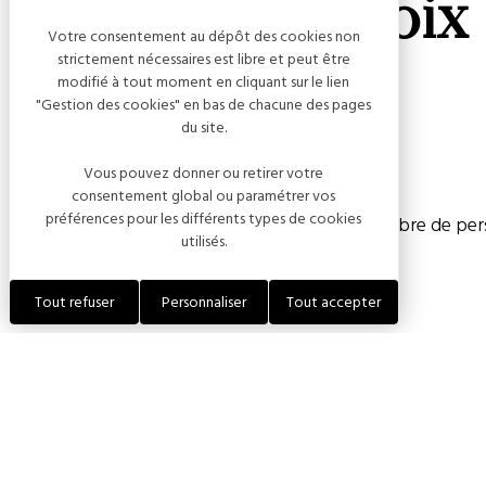
Gîte de La Croix
Votre consentement au dépôt des cookies non
strictement nécessaires est libre et peut être
modifié à tout moment en cliquant sur le lien
"Gestion des cookies" en bas de chacune des pages
du site.
Capacité
Vous pouvez donner ou retirer votre
consentement global ou paramétrer vos
préférences pour les différents types de cookies
Chambre(s) : 3
Nombre de pers
utilisés.
Tout refuser
Personnaliser
Tout accepter