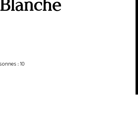
 Blanche
onnes : 10