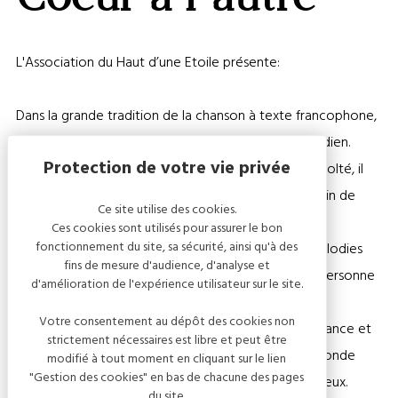
L'Association du Haut d’une Etoile présente:
Dans la grande tradition de la chanson à texte francophone,
M. Hibou poétise la langue pour enchanter le quotidien.
Un rien philosophe, parfois nostalgique, souvent révolté, il
embarque le public dans son univers chaleureux, plein de
Ce site utilise des cookies.
malice et de mélancolie joyeuse.
Ces cookies sont utilisés pour assurer le bon
fonctionnement du site, sa sécurité, ainsi qu'à des
A la croisée du café-concert et du folk-rock, les mélodies
fins de mesure d'audience, d'analyse et
entraînantes et l’interprétation vivante ne laissent personne
d'amélioration de l'expérience utilisateur sur le site.
indifférent.
Votre consentement au dépôt des cookies non
“Quand j’étais petit...” propose une réflexion sur l’enfance et
strictement nécessaires est libre et peut être
le passage à l’âge adulte, ainsi qu’un regard sur le monde
modifié à tout moment en cliquant sur le lien
"Gestion des cookies" en bas de chacune des pages
actuel qui touchera petits et grands, rêveurs et curieux.
du site.