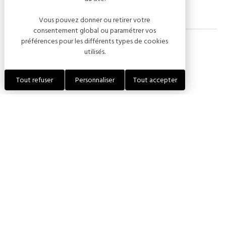
Vous pouvez donner ou retirer votre
consentement global ou paramétrer vos
préférences pour les différents types de cookies
utilisés.
Dates de l'événement
Tout refuser
Personnaliser
Tout accepter
26 septembre 2026
Tarifs
PRESTATIONS
TARIFS
Tarif unique
12,00 €