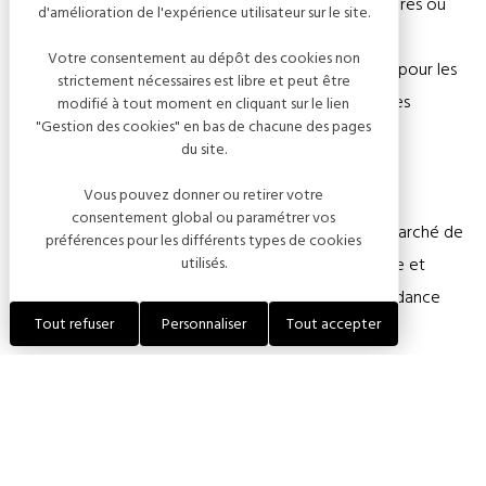
canard gras et vendons nos volailles fermières entières ou
d'amélioration de l'expérience utilisateur sur le site.
découpées.
Votre consentement au dépôt des cookies non
Nous élevons nos propres poulets toute l'année et pour les
strictement nécessaires est libre et peut être
fêtes, également des chapons, poulardes et pintades
modifié à tout moment en cliquant sur le lien
"Gestion des cookies" en bas de chacune des pages
chaponnées.
du site.
Vous pouvez donner ou retirer votre
Nous avons choisi d'opter pour la vente directe du
consentement global ou paramétrer vos
producteur aux consommateurs à la ferme, sur le marché de
préférences pour les différents types de cookies
utilisés.
Tigery (région parisienne), au Drive Fermier de l'Aube et
depuis 2019 au sein du magasin de producteurs Tendance
Tout refuser
Personnaliser
Tout accepter
Fermière dans lequel nous sommes associés.