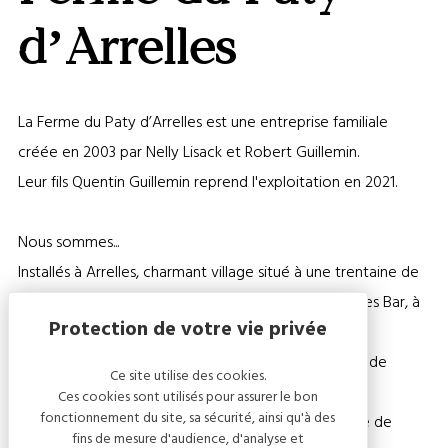
OU
MASQ
d’Arrelles
LA
CARTE
La Ferme du Paty d’Arrelles est une entreprise familiale
créée en 2003 par Nelly Lisack et Robert Guillemin.
Leur fils Quentin Guillemin reprend l'exploitation en 2021.
Nous sommes...
Installés à Arrelles, charmant village situé à une trentaine de
kilomètres au sud de Troyes, au début de la Côte des Bar, à
proximité de Chaource, Les Riceys et Bar-sur-Seine.
Nous sommes producteurs de volailles de ferme et de
Ce site utilise des cookies.
canards gras.
Ces cookies sont utilisés pour assurer le bon
fonctionnement du site, sa sécurité, ainsi qu'à des
Nous produisons artisanalement nos produits à base de
fins de mesure d'audience, d'analyse et