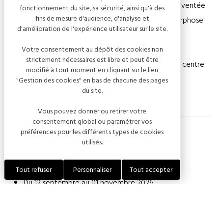
une image ordinaire devient prétexte à rêverie, réinventée
fonctionnement du site, sa sécurité, ainsi qu'à des
fins de mesure d'audience, d'analyse et
par la grâce d’un fragment de nature ou la métamorphose
d'amélioration de l'expérience utilisateur sur le site.
subtile d’un objet du quotidien.
Votre consentement au dépôt des cookies non
strictement nécessaires est libre et peut être
Entrée libre selon les jours et heures d’ouverture du centre
modifié à tout moment en cliquant sur le lien
culturel Renoir.
"Gestion des cookies" en bas de chacune des pages
du site.
Vous pouvez donner ou retirer votre
consentement global ou paramétrer vos
préférences pour les différents types de cookies
utilisés.
Dates de l'événement
Tout refuser
Personnaliser
Tout accepter
Du 12 septembre au 01 novembre 2026