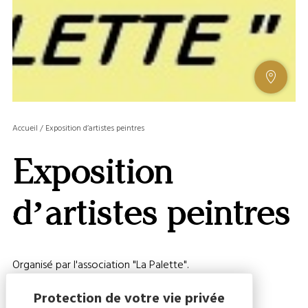
AFFIC
OU
MASQ
Accueil
/
Exposition d’artistes peintres
LA
GALERI
Exposition
AFFIC
OU
MASQ
d’artistes peintres
LA
CARTE
Organisé par l'association "La Palette".
Entrée gratuite.