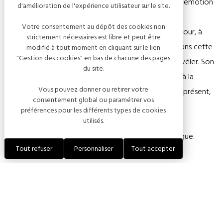
peindre, à condition qu’il y ait ce souffle de vie et d’émotion
d'amélioration de l'expérience utilisateur sur le site.
qui relie l’artiste à son sujet.
Votre consentement au dépôt des cookies non
Ses œuvres invitent le spectateur à voyager à son tour, à
strictement nécessaires est libre et peut être
ressentir la beauté fugace d’un moment, à entrer dans cette
modifié à tout moment en cliquant sur le lien
"Gestion des cookies" en bas de chacune des pages
poésie du quotidien que seul l’œil du peintre sait révéler. Son
du site.
art est une véritable ode à la liberté, au partage et à la
Vous pouvez donner ou retirer votre
simplicité du geste créatif : peindre ce qui est là, au présent,
consentement global ou paramétrer vos
et le transmettre avec sincérité.
préférences pour les différents types de cookies
utilisés.
Entrée libre aux heures d'ouverture de la médiathèque.
Tout refuser
Personnaliser
Tout accepter
Dates de l'événement