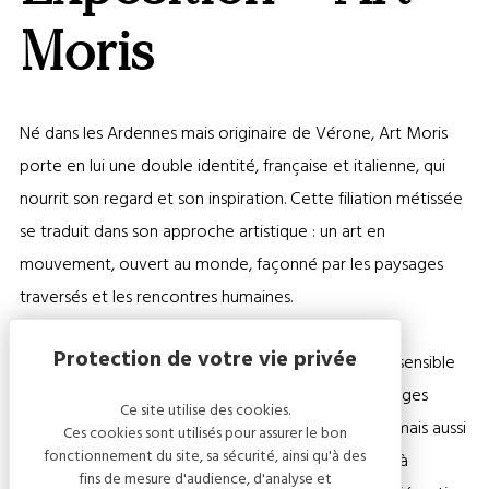
OU
MASQ
Moris
LA
CARTE
Né dans les Ardennes mais originaire de Vérone, Art Moris
porte en lui une double identité, française et italienne, qui
nourrit son regard et son inspiration. Cette filiation métissée
se traduit dans son approche artistique : un art en
mouvement, ouvert au monde, façonné par les paysages
traversés et les rencontres humaines.
Sa peinture se caractérise par un rapport intime et sensible
au territoire. Elle raconte une France multiple: paysages
Ce site utilise des cookies.
naturels, rivages maritimes, horizons campagnards, mais aussi
Ces cookies sont utilisés pour assurer le bon
fonctionnement du site, sa sécurité, ainsi qu'à des
architectures et scènes urbaines. Tout est prétexte à
fins de mesure d'audience, d'analyse et