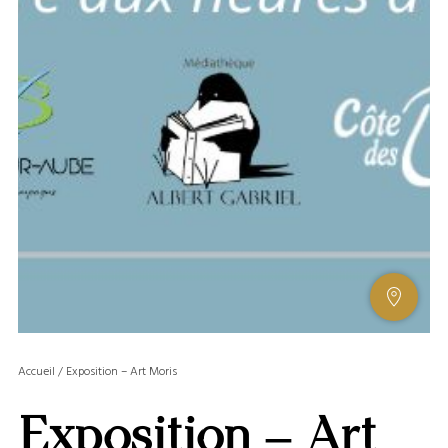
AFFIC
OU
MASQ
Accueil
/
Exposition – Art Moris
LA
GALERI
Exposition – Art
AFFIC