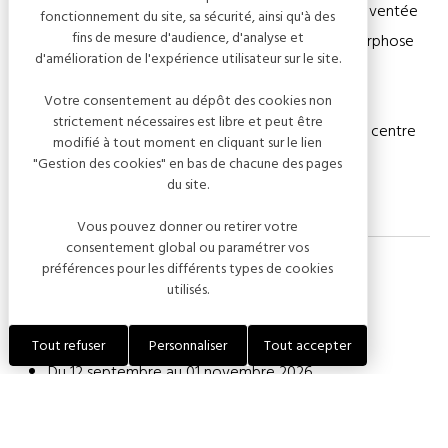
une image ordinaire devient prétexte à rêverie, réinventée
fonctionnement du site, sa sécurité, ainsi qu'à des
fins de mesure d'audience, d'analyse et
par la grâce d’un fragment de nature ou la métamorphose
d'amélioration de l'expérience utilisateur sur le site.
subtile d’un objet du quotidien.
Votre consentement au dépôt des cookies non
strictement nécessaires est libre et peut être
Entrée libre selon les jours et heures d’ouverture du centre
modifié à tout moment en cliquant sur le lien
culturel Renoir.
"Gestion des cookies" en bas de chacune des pages
du site.
Vous pouvez donner ou retirer votre
consentement global ou paramétrer vos
préférences pour les différents types de cookies
utilisés.
Dates de l'événement
Tout refuser
Personnaliser
Tout accepter
Du 12 septembre au 01 novembre 2026