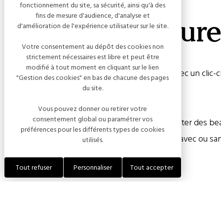
fonctionnement du site, sa sécurité, ainsi qu'à des
fins de mesure d'audience, d'analyse et
Écrin de Verdure
d'amélioration de l'expérience utilisateur sur le site.
Votre consentement au dépôt des cookies non
strictement nécessaires est libre et peut être
modifié à tout moment en cliquant sur le lien
Petite maison composée d’une pièce de vie avec un clic-c
"Gestion des cookies" en bas de chacune des pages
du site.
d’une salle de bain.
Vous pouvez donner ou retirer votre
consentement global ou paramétrer vos
Un petit extérieur clos sans vis-à-vis pour profiter des b
préférences pour les différents types de cookies
Possible d’y entrer tous types de deux roues, avec ou sa
utilisés.
trois roues !
Tout refuser
Personnaliser
Tout accepter
Lieu calme situé au milieu d’une petite ville de champagne