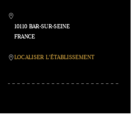
GALERI
AFFIC
OU
MASQ
10110 BAR-SUR-SEINE
LA
FRANCE
CARTE
LOCALISER L'ÉTABLISSEMENT