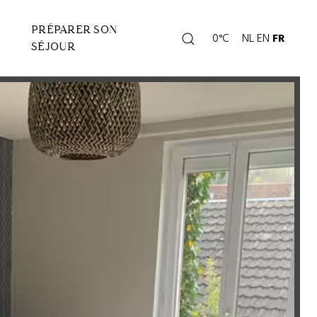
PRÉPARER SON
Rechercher
0°C
NL
EN
FR
Page
SÉJOUR
météo