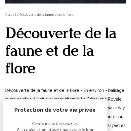
OU
MASQ
Accueil
/
Découverte de la faune et de la flore
LA
GALERI
Découverte de la
AFFIC
OU
MASQ
faune et de la
LA
CARTE
flore
Découverte de la faune et de la flore - 2h environ - balisage
jaune et bleu. A voir sur votre chemin: La Cristallerie Royale
de Champagne: Un verrier italien venu de Murano, Mazzolay
fonde en 1678 une verrerie toujours en activité. Aujourd'hui,
Ce site utilise des cookies.
nos maîtres-verriers créent toujours avec passion des pièces
Ces cookies sont utilisés pour assurer le bon