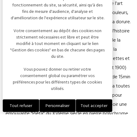
exceptionnelles en utilisant toutes les techniques de l'art
fonctionnement du site, sa sécurité, ainsi qu'à des
fins de mesure d'audience, d'analyse et
verrier, comme les "formes libres", le mélange des couleurs,
d'amélioration de l'expérience utilisateur sur le site.
la "pâte de cristal", l'effet satiné, la taille ou encore la dorure.
- Le Musée du Cristal: Présent 6 salles consacrées à l'histoire
Votre consentement au dépôt des cookies non
strictement nécessaires est libre et peut être
du Verre et du Cristal, depuis l'Antiquité à l'histoire de la
modifié à tout moment en cliquant sur le lien
Cristallerie de 1678 jusqu'à nos jours; explications sur la
"Gestion des cookies" en bas de chacune des pages
du site.
fabrication du cristal à Bayel à travers photos, maquettes et
mannequins; expositions de pièces anciennes (début 1900)
Vous pouvez donner ou retirer votre
consentement global ou paramétrer vos
et modernes, toutes fabriquées à Bayel. Une vidéo de 15min
préférences pour les différents types de cookies
égrènera les étapes de fabrication et vous montrera toutes
utilisés.
les techniques de soufflage de nos maîtres-verriers pour
réaliser une pièce. - L'Eglise Saint-Martin de Bayel: Voir une
Tout refuser
Personnaliser
Tout accepter
émouvante "Piéta" du XVIème siècle en pierre polychrome,
l'une des oeuvres majeures attribuées au Maître de
Chaource. A voir également, une splendide "Vierge à