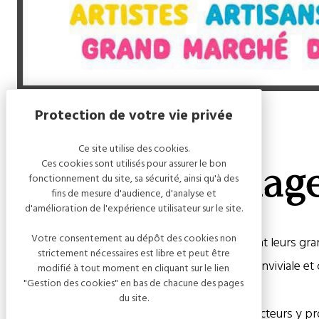
Accueil
/
Colombey village d’art
Ce site utilise des cookies.
Ces cookies sont utilisés pour assurer le bon
Colombey village
fonctionnement du site, sa sécurité, ainsi qu'à des
fins de mesure d'audience, d'analyse et
d'amélioration de l'expérience utilisateur sur le site.
Votre consentement au dépôt des cookies non
Le temps d’un week-end, les habitants ouvrent leurs grang
strictement nécessaires est libre et peut être
artistes en tous genres, dans une ambiance conviviale et 
modifié à tout moment en cliquant sur le lien
"Gestion des cookies" en bas de chacune des pages
du site.
Près d’une cinquantaine de créateurs et producteurs y pr