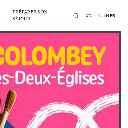
PRÉPARER SON
Rechercher
0°C
NL
EN
FR
Page
SÉJOUR
météo