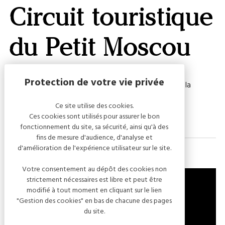
GALERI
Circuit touristique
AFFIC
OU
MASQ
du Petit Moscou
LA
CARTE
Partez à la découverte d'Ailleville, village martyr de la
Campagne de France.
Ce site utilise des cookies.
Ces cookies sont utilisés pour assurer le bon
fonctionnement du site, sa sécurité, ainsi qu'à des
fins de mesure d'audience, d'analyse et
d'amélioration de l'expérience utilisateur sur le site.
Votre consentement au dépôt des cookies non
strictement nécessaires est libre et peut être
modifié à tout moment en cliquant sur le lien
"Gestion des cookies" en bas de chacune des pages
du site.
10200 AILLEVILLE