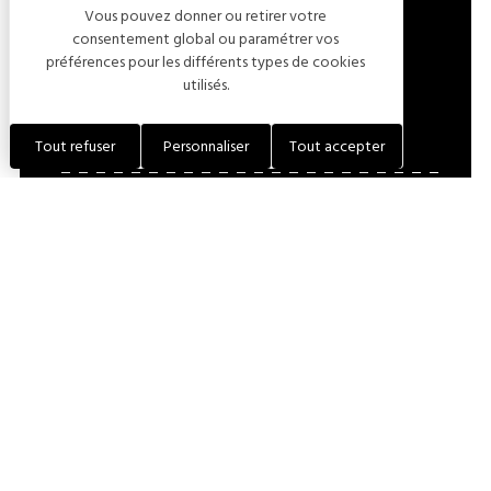
Vous pouvez donner ou retirer votre
FRANCE
consentement global ou paramétrer vos
préférences pour les différents types de cookies
utilisés.
LOCALISER L'ÉTABLISSEMENT
Tout refuser
Personnaliser
Tout accepter