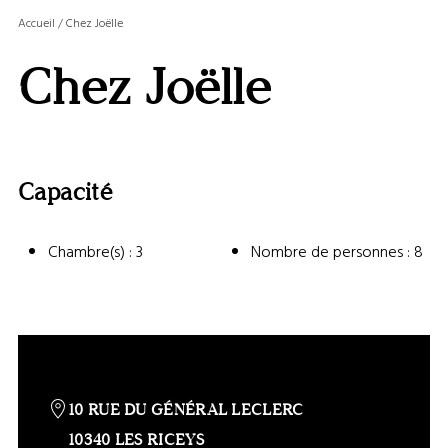
MASQ
Accueil
/
Chez Joëlle
LA
GALERI
Chez Joëlle
AFFIC
OU
MASQ
LA
CARTE
Capacité
Chambre(s) : 3
Nombre de personnes : 8
10 RUE DU GÉNÉRAL LECLERC
10340 LES RICEYS