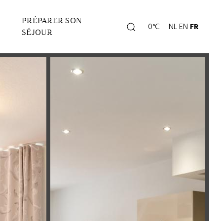
PRÉPARER SON
Rechercher
0°C
NL
EN
FR
Page
SÉJOUR
météo