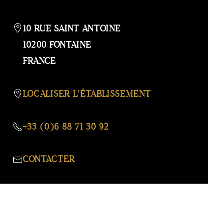
GALERI
AFFIC
OU
10 RUE SAINT ANTOINE
MASQ
10200 FONTAINE
LA
FRANCE
CARTE
LOCALISER L'ÉTABLISSEMENT
+33 (0)6 88 71 30 92
CONTACTER