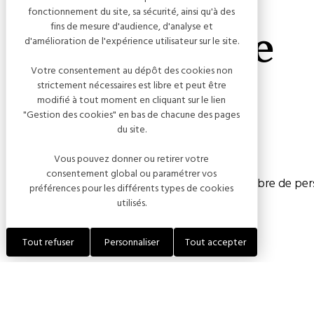
fonctionnement du site, sa sécurité, ainsi qu'à des
fins de mesure d'audience, d'analyse et
Chez Jeannine
d'amélioration de l'expérience utilisateur sur le site.
Votre consentement au dépôt des cookies non
strictement nécessaires est libre et peut être
modifié à tout moment en cliquant sur le lien
"Gestion des cookies" en bas de chacune des pages
du site.
Capacité
Vous pouvez donner ou retirer votre
consentement global ou paramétrer vos
Chambre(s) : 3
Nombre de pers
préférences pour les différents types de cookies
utilisés.
Tout refuser
Personnaliser
Tout accepter