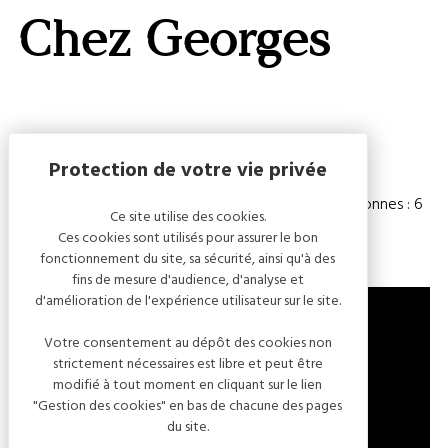
GALERI
Chez Georges
AFFIC
OU
MASQ
LA
CARTE
Capacité
Chambre(s) : 3
Nombre de personnes : 6
Ce site utilise des cookies.
Ces cookies sont utilisés pour assurer le bon
fonctionnement du site, sa sécurité, ainsi qu'à des
fins de mesure d'audience, d'analyse et
d'amélioration de l'expérience utilisateur sur le site.
Votre consentement au dépôt des cookies non
strictement nécessaires est libre et peut être
19 BIS RUE DE LA FONTAINE
modifié à tout moment en cliquant sur le lien
10200 SPOY
"Gestion des cookies" en bas de chacune des pages
FRANCE
du site.