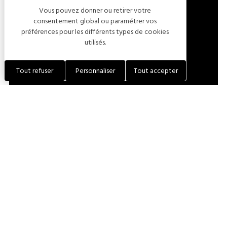
Vous pouvez donner ou retirer votre
LOCALISER L'ÉTABLISSEMENT
consentement global ou paramétrer vos
préférences pour les différents types de cookies
utilisés.
+33 (0)3 25 27 40 88
Tout refuser
Personnaliser
Tout accepter