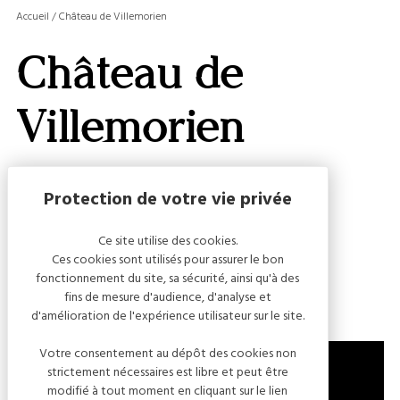
MASQ
Accueil
/
Château de Villemorien
LA
GALERI
Château de
AFFIC
OU
MASQ
Villemorien
LA
CARTE
Capacité
Ce site utilise des cookies.
Ces cookies sont utilisés pour assurer le bon
Nombre de personnes : 18
fonctionnement du site, sa sécurité, ainsi qu'à des
fins de mesure d'audience, d'analyse et
d'amélioration de l'expérience utilisateur sur le site.
Votre consentement au dépôt des cookies non
strictement nécessaires est libre et peut être
modifié à tout moment en cliquant sur le lien