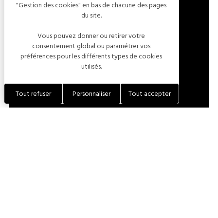
"Gestion des cookies" en bas de chacune des pages
4 PLACE DU CHÂTEAU
du site.
10110 VILLEMORIEN
FRANCE
Vous pouvez donner ou retirer votre
consentement global ou paramétrer vos
préférences pour les différents types de cookies
LOCALISER L'ÉTABLISSEMENT
utilisés.
+33 (0)6 07 66 67 95
Tout refuser
Personnaliser
Tout accepter