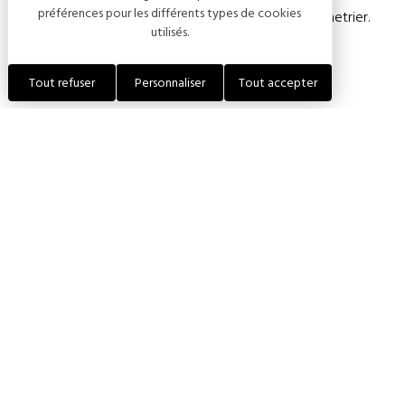
préférences pour les différents types de cookies
d’affiner le plus beau des caractères, celui des Mennetrier.
utilisés.
Accueil sur rendez-vous de préférence.
Tout refuser
Personnaliser
Tout accepter
Tarifs
PRESTATIONS
DESCRIPTIONS
TARIFS
Dégustation
3,00 €
Groupe
Accueil de groupe, entre 4
10,00 €
et 10 personnes, sur