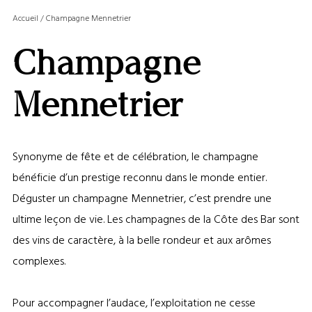
MASQ
Accueil
/
Champagne Mennetrier
LA
GALERI
Champagne
AFFIC
OU
MASQ
Mennetrier
LA
CARTE
Synonyme de fête et de célébration, le champagne
bénéficie d’un prestige reconnu dans le monde entier.
Déguster un champagne Mennetrier, c’est prendre une
ultime leçon de vie. Les champagnes de la Côte des Bar sont
des vins de caractère, à la belle rondeur et aux arômes
complexes.
Pour accompagner l’audace, l’exploitation ne cesse