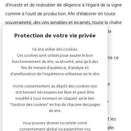
d’investir et de redoubler de diligence à l’égard de la vigne
comme à l’outil de production. Afin d’élaborer en toute
souveraineté, des vins sensibles et incarnés, toute la chaîne
de tranformation du raisin à la bouteille s’éxécute à la
propriété.
Ce site utilise des cookies.
Ces cookies sont utilisés pour assurer le bon
Le temps qui passe n’a pas d’importance. Seul compte ce
fonctionnement du site, sa sécurité, ainsi qu'à des
dont le vin a besoin pour créer sa lignée.
fins de mesure d'audience, d'analyse et
d'amélioration de l'expérience utilisateur sur le site.
Les raisins sont donc cueillis de mains d’hommes. Leur
Votre consentement au dépôt des cookies non
strictement nécessaires est libre et peut être
pressurage est doux et progressif. Les moûts ainsi
modifié à tout moment en cliquant sur le lien
fractionnés sont opulents et généreux. Pour parfaire
"Gestion des cookies" en bas de chacune des pages
l’exigence des fermentations, une cuverie en inox
du site.
thermorégulée vient d’ailleurs d’intégrer récemment les
Vous pouvez donner ou retirer votre
chais. Ici tout n’est que bienveillance et délicatesse afin
consentement global ou paramétrer vos