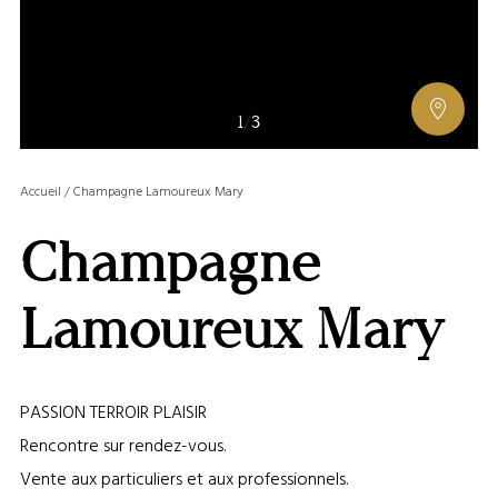
AFFIC
1
/
3
OU
MASQ
Accueil
/
Champagne Lamoureux Mary
LA
GALERI
Champagne
AFFIC
OU
MASQ
Lamoureux Mary
LA
CARTE
PASSION TERROIR PLAISIR
Rencontre sur rendez-vous.
Vente aux particuliers et aux professionnels.