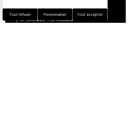
Tout refuser
Personnaliser
Tout accepter
15 RUE DES VAUCELLES
10340 LES RICEYS
FRANCE
LOCALISER L'ÉTABLISSEMENT
VISITER LE SITE INTERNET
+33 (0)3 25 29 36 50
CONTACTER