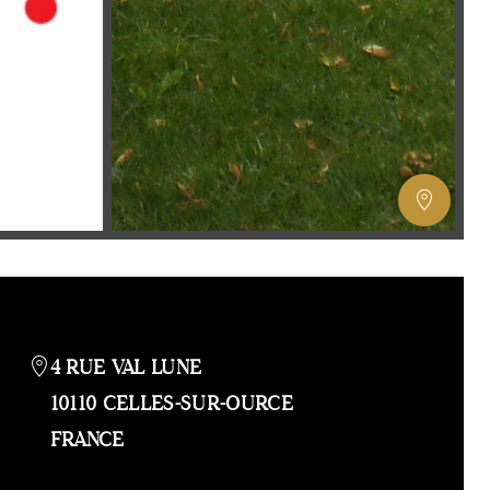
AFFIC
OU
MASQ
LA
GALERI
AFFIC
OU
4 RUE VAL LUNE
MASQ
10110 CELLES-SUR-OURCE
LA
FRANCE
CARTE