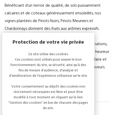
Bénéficiant d’un terroir de qualité, de sols puissamment
calcaires et de coteaux généreusement ensoleillés, nos
vignes plantées de Pinots Noirs, Pinots Meuniers et
Chardonnays donnent des fruits aux arômes expressifs.
Venez à notre rencontre… Vignerons depuis 5 générations,
Récoltant Manipulant (RM) depuis 1957, nous serons heureux
Ce site utilise des cookies.
de vous faire découvrir notre histoire, notre savoir-faire et
Ces cookies sont utilisés pour assurer le bon
fonctionnement du site, sa sécurité, ainsi qu'à des
notre large gamme de champagnes aux multiples saveurs.
fins de mesure d'audience, d'analyse et
d'amélioration de l'expérience utilisateur sur le site.
Accueil et dégustation à la propriété sur RDV.
Votre consentement au dépôt des cookies non
strictement nécessaires est libre et peut être
modifié à tout moment en cliquant sur le lien
"Gestion des cookies" en bas de chacune des pages
du site.