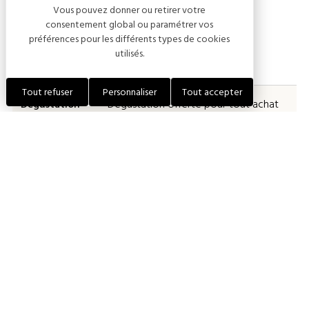
Vous pouvez donner ou retirer votre
Tarifs
consentement global ou paramétrer vos
préférences pour les différents types de cookies
utilisés.
PRESTATIONS
DESCRIPTIONS
Tout refuser
Personnaliser
Tout accepter
Dégustation
Dégustation offerte pour tout achat
de 6 bouteilles
Groupe
Nous consulter
Modes de paiement
Carte bancaire
Espèces
Chèques