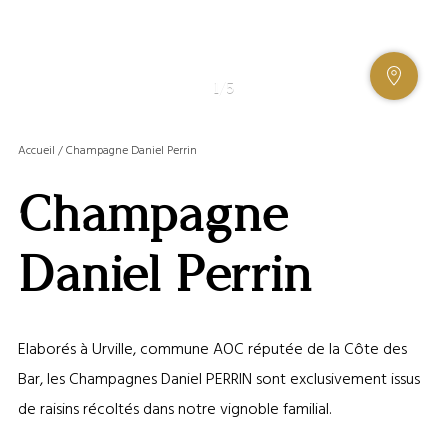
AFFIC
1
/
5
OU
MASQ
Accueil
/
Champagne Daniel Perrin
LA
GALERI
Champagne
AFFIC
OU
MASQ
Daniel Perrin
LA
CARTE
Elaborés à Urville, commune AOC réputée de la Côte des
Bar, les Champagnes Daniel PERRIN sont exclusivement issus
de raisins récoltés dans notre vignoble familial.