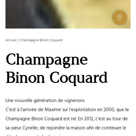
AFFIC
1
/
7
OU
MASQ
Accueil
/
Champagne Binon Coquard
LA
GALERI
Champagne
AFFIC
OU
MASQ
Binon Coquard
LA
CARTE
Une nouvelle génération de vignerons
C’est à l’arrivée de Maxime sur l’exploitation en 2000, que le
Champagne Binon Coquard est né. En 2012, c’est au tour de
sa sœur Cyrielle, de rejoindre la maison afin de continuer le