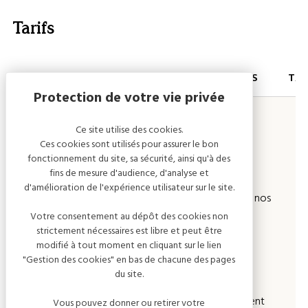
Tarifs
PRESTATIONS
DESCRIPTIONS
TAR
Visite guidée adulte individuel
Nous vous
Ce site utilise des cookies.
accueillons sur
Ces cookies sont utilisés pour assurer le bon
rendez-vous
fonctionnement du site, sa sécurité, ainsi qu'à des
fins de mesure d'audience, d'analyse et
toute l’année*
d'amélioration de l'expérience utilisateur sur le site.
pour déguster nos
Votre consentement au dépôt des cookies non
cuvées et/ou
strictement nécessaires est libre et peut être
visiter nos
modifié à tout moment en cliquant sur le lien
installations.
"Gestion des cookies" en bas de chacune des pages
du site.
Les visites durent
Vous pouvez donner ou retirer votre