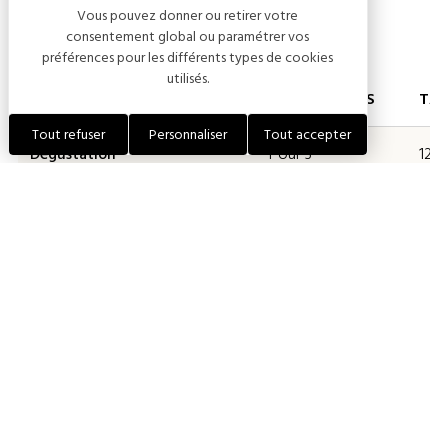
Vous pouvez donner ou retirer votre
Tarifs
consentement global ou paramétrer vos
préférences pour les différents types de cookies
utilisés.
PRESTATIONS
DESCRIPTIONS
TAR
Tout refuser
Personnaliser
Tout accepter
Dégustation
Pour 3
12,0
champagnes
Visite guidée adulte individuel
Visite guidée (45
12,0
min)
Groupe
Visite ou
dégustation : 12€
Visite et
dégustation : 15€