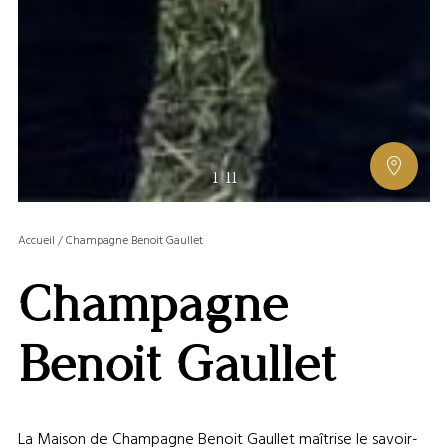
AFFIC
1
/
11
OU
MASQ
Accueil
/
Champagne Benoit Gaullet
LA
GALERI
Champagne
AFFIC
OU
MASQ
Benoit Gaullet
LA
CARTE
La Maison de Champagne Benoit Gaullet maîtrise le savoir-