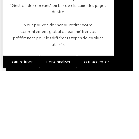
"Gestion des cookies" en bas de chacune des pages
22 RUE DE LA 2ÈME DB
du site.
10110 BUXIÈRES-SUR-ARCE
Vous pouvez donner ou retirer votre
FRANCE
consentement global ou paramétrer vos
préférences pour les différents types de cookies
utilisés.
LOCALISER L'ÉTABLISSEMENT
Tout refuser
Personnaliser
Tout accepter
+33 (0)6 12 70 28 53