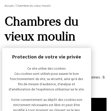
MASQ
Accueil
/
Chambres du vieux moulin
LA
GALERI
Chambres du
AFFIC
OU
MASQ
vieux moulin
LA
CARTE
Capacité
Ce site utilise des cookies.
Ces cookies sont utilisés pour assurer le bon
Chambre(s) : 4
Nombre de personnes : 8
fonctionnement du site, sa sécurité, ainsi qu'à des
fins de mesure d'audience, d'analyse et
d'amélioration de l'expérience utilisateur sur le site.
Votre consentement au dépôt des cookies non
strictement nécessaires est libre et peut être
modifié à tout moment en cliquant sur le lien