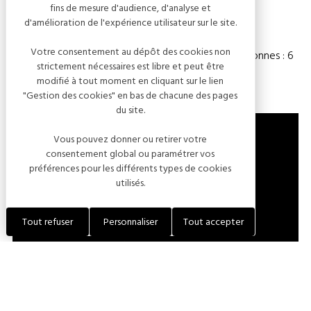
fins de mesure d'audience, d'analyse et
Capacité
d'amélioration de l'expérience utilisateur sur le site.
Votre consentement au dépôt des cookies non
Chambre(s) : 3
Nombre de personnes : 6
strictement nécessaires est libre et peut être
modifié à tout moment en cliquant sur le lien
"Gestion des cookies" en bas de chacune des pages
du site.
Vous pouvez donner ou retirer votre
consentement global ou paramétrer vos
1 ROUTE DE PARGUES
préférences pour les différents types de cookies
utilisés.
10340 AVIREY-LINGEY
FRANCE
Tout refuser
Personnaliser
Tout accepter
LOCALISER L'ÉTABLISSEMENT
+33 (0)6 21 23 00 85