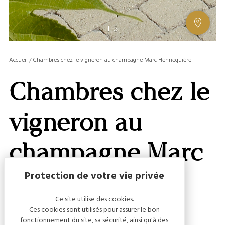
AFFIC
1
/
5
OU
MASQ
Accueil
/
Chambres chez le vigneron au champagne Marc Hennequière
LA
GALERI
Chambres chez le
AFFIC
OU
MASQ
vigneron au
LA
CARTE
champagne Marc
Hennequière
Ce site utilise des cookies.
Ces cookies sont utilisés pour assurer le bon
fonctionnement du site, sa sécurité, ainsi qu'à des