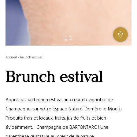
AFFIC
1
/
2
OU
MASQ
Accueil
/
Brunch estival
LA
GALERI
Brunch estival
AFFIC
OU
MASQ
LA
Appréciez un brunch estival au cœur du vignoble de
CARTE
Champagne, sur notre Espace Naturel Derrière le Moulin.
Produits frais et locaux, fruits, jus de fruits et bien
évidemment… Champagne de BARFONTARC ! Une
parenthèse gustative au cœur de la nature.