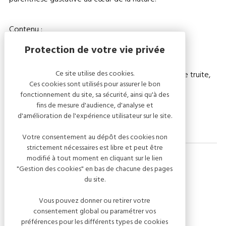
Contenu :
- 1 verre de Mimosa (cocktail au champagne)
- 1 bouteille Héritage Brut pour 2 personnes
Ce site utilise des cookies.
- Planche de produits locaux : chaource, tranches de truite,
Ces cookies sont utilisés pour assurer le bon
fromage frais, jambon fumé et terrine
fonctionnement du site, sa sécurité, ainsi qu'à des
- Jus de fruits et fruits frais
fins de mesure d'audience, d'analyse et
d'amélioration de l'expérience utilisateur sur le site.
Votre consentement au dépôt des cookies non
strictement nécessaires est libre et peut être
modifié à tout moment en cliquant sur le lien
"Gestion des cookies" en bas de chacune des pages
du site.
Dates de l'événement
Vous pouvez donner ou retirer votre
10 août 2026
consentement global ou paramétrer vos
préférences pour les différents types de cookies