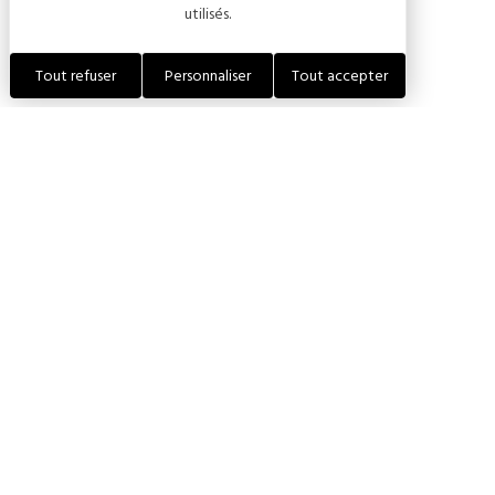
utilisés.
Tarifs
Tout refuser
Personnaliser
Tout accepter
PRESTATIONS
TARIFS
Tarif unique
45,00 €
CHAMPAGNE DE BARFONTARC
18 RUE DE BAR-SUR-AUBE