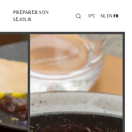
PRÉPARER SON
Rechercher
0°C
NL
EN
FR
Page
SÉJOUR
météo