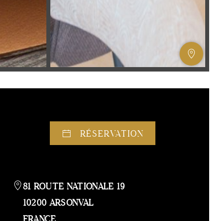
AFFIC
OU
MASQ
LA
GALERI
AFFIC
OU
RÉSERVATION
MASQ
LA
CARTE
81 ROUTE NATIONALE 19
10200 ARSONVAL
FRANCE