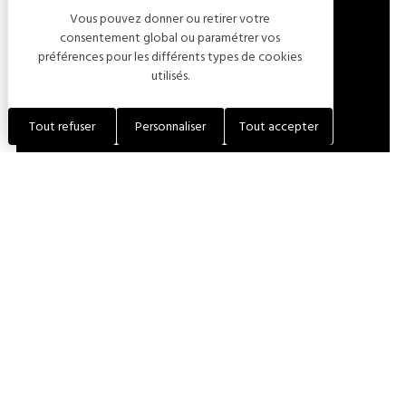
Vous pouvez donner ou retirer votre
LOCALISER L'ÉTABLISSEMENT
consentement global ou paramétrer vos
préférences pour les différents types de cookies
utilisés.
+33 (0)6 88 36 40 12
Tout refuser
Personnaliser
Tout accepter