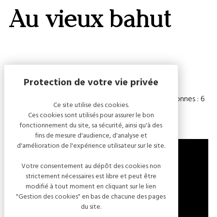
GALERI
Au vieux bahut
AFFIC
OU
MASQ
LA
CARTE
Capacité
Chambre(s) : 3
Nombre de personnes : 6
Ce site utilise des cookies.
Ces cookies sont utilisés pour assurer le bon
fonctionnement du site, sa sécurité, ainsi qu'à des
fins de mesure d'audience, d'analyse et
d'amélioration de l'expérience utilisateur sur le site.
Votre consentement au dépôt des cookies non
strictement nécessaires est libre et peut être
1 RUE DES VIGNES
modifié à tout moment en cliquant sur le lien
10200 BERGÈRES
"Gestion des cookies" en bas de chacune des pages
FRANCE
du site.