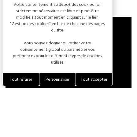
Votre consentement au dépôt des cookies non
strictement nécessaires est libre et peut être
modifié à tout moment en cliquant sur le lien
"Gestion des cookies" en bas de chacune des pages
du site.
44 GRANDE RUE
Vous pouvez donner ou retirer votre
consentement global ou paramétrer vos
10360 CUNFIN
préférences pour les différents types de cookies
FRANCE
utilisés.
LOCALISER L'ÉTABLISSEMENT
Tout refuser
Personnaliser
Tout accepter
+33 (0)7 84 18 62 56