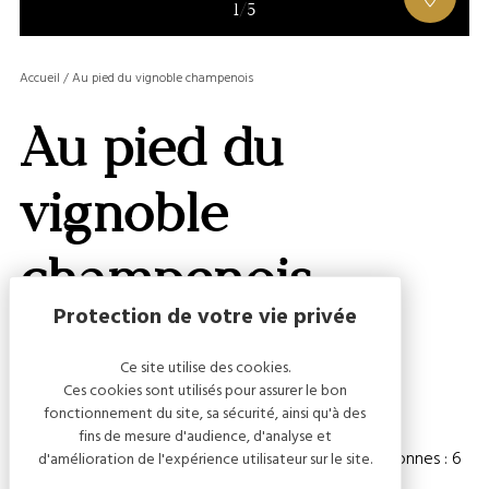
AFFIC
1
/
5
OU
MASQ
Accueil
/
Au pied du vignoble champenois
LA
GALERI
Au pied du
AFFIC
OU
MASQ
vignoble
LA
CARTE
champenois
Ce site utilise des cookies.
Ces cookies sont utilisés pour assurer le bon
Capacité
fonctionnement du site, sa sécurité, ainsi qu'à des
fins de mesure d'audience, d'analyse et
Chambre(s) : 2
Nombre de personnes : 6
d'amélioration de l'expérience utilisateur sur le site.