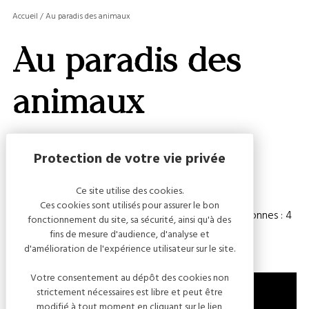
MASQ
Accueil
/
Au paradis des animaux
LA
GALERI
Au paradis des
AFFIC
OU
MASQ
animaux
LA
CARTE
Capacité
Ce site utilise des cookies.
Ces cookies sont utilisés pour assurer le bon
Chambre(s) : 1
Nombre de personnes : 4
fonctionnement du site, sa sécurité, ainsi qu'à des
fins de mesure d'audience, d'analyse et
d'amélioration de l'expérience utilisateur sur le site.
Votre consentement au dépôt des cookies non
strictement nécessaires est libre et peut être
modifié à tout moment en cliquant sur le lien