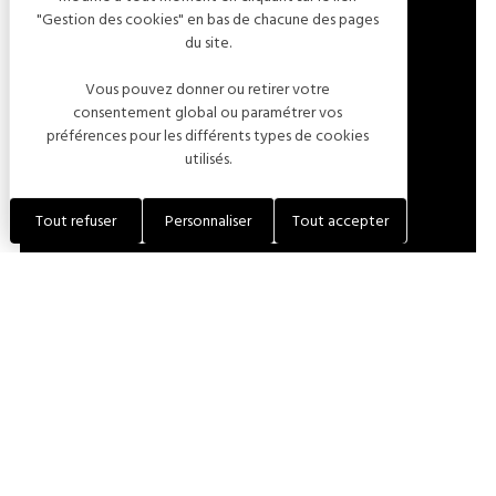
"Gestion des cookies" en bas de chacune des pages
9 CHEMIN DU ROBINET
du site.
10260 RUMILLY-LÈS-VAUDES
Vous pouvez donner ou retirer votre
FRANCE
consentement global ou paramétrer vos
préférences pour les différents types de cookies
utilisés.
LOCALISER L'ÉTABLISSEMENT
Tout refuser
Personnaliser
Tout accepter
+33 (0)6 03 63 36 11